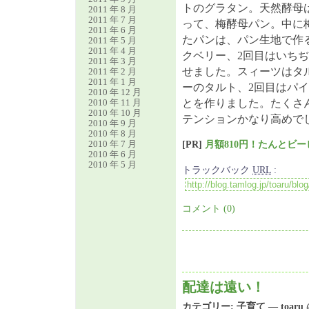
トのグラタン。天然酵母
2011 年 8 月
2011 年 7 月
って、梅酵母パン。中に
2011 年 6 月
たパンは、パン生地で作
2011 年 5 月
2011 年 4 月
クベリー、2回目はいち
2011 年 3 月
せました。スィーツはタ
2011 年 2 月
2011 年 1 月
ーのタルト、2回目はパ
2010 年 12 月
2010 年 11 月
とを作りました。たくさ
2010 年 10 月
テンションかなり高めで
2010 年 9 月
2010 年 8 月
2010 年 7 月
[PR]
月額810円！たんとビ
2010 年 6 月
2010 年 5 月
トラックバック
URL
:
コメント (0)
配達は遠い！
カテゴリー:
子育て
— toaru 