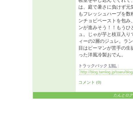
教室を申し込んでくれて
は、庭で暑さに負けず元
もフレッシュハーブを数
ンチョビペーストを包み
ンが進みそう！！もうひ
ュ。じゃが芋と枝豆入り
ィーの2層のジュレ。ラ
目はピーマンが苦手の生
った洋風冷製おでん。
トラックバック
URL
:
コメント (0)
たんとログ P