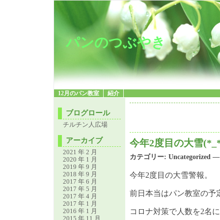
パンのつぶやき
12月のパン教室
紹介
ブログロール
チルチン人広場
アーカイブ
今年2度目の大雪(*_*
2021 年 2 月
カテゴリー:
Uncategorized
— 
2020 年 1 月
2019 年 9 月
2018 年 9 月
今年2度目の大雪警報。
2017 年 6 月
2017 年 5 月
前日本当はパン教室の予
2017 年 4 月
2017 年 1 月
2016 年 1 月
コロナ対策で人数を2名
2015 年 11 月